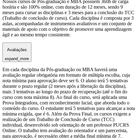
Nossos cursos de Pós-graduação e MBA possuem 360h de carga
horária e são 100% online, com duração de 12 meses, sendo 9
meses para cursar as disciplinas e 3 meses para a conclusão do TCC
(Trabalho de conclusão de curso). Cada disciplina é composta por 3
aulas, acompanhadas de instrumentos avaliativos e um conjunto de
materiais de apoio com o objetivo de promover uma aprendizagem
ágil e ao mesmo tempo consistente.
Avaliações
expand_more
Em cada disciplina da Pós-graduação ou MBA haverá uma
avaliação regular obrigatória em formato de múltipla escolha, cuja
nota mínima para aprovação deve ser 6. O aluno terá 5 tentativas
durante o prazo regular (2 meses após a liberação da disciplina),
mais 3 tentativas ao longo do prazo de recuperação (até o fim do
curso com nota máxima 8). Ao final do curso, será aplicada uma
Prova Integradora, com reconhecimento facial, que aborda todo o
conteúdo do curso. O estudante terá 5 tentativas para alcançar a nota
mínima exigida, que é 6. Além da Prova Final, os cursos exigem a
realização de um Trabalho de Conclusão de Curso (TCC)
individual, desenvolvido sob orientação de um professor PUCRS
Online. O trabalho tem avaliação do orientador e um parecerista,
para aprovação, é necessário obter a média final mínima de 7.