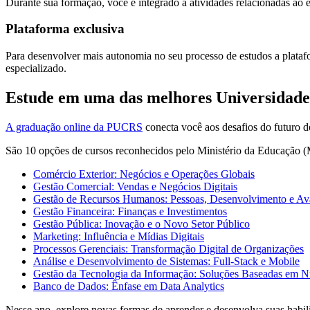
Durante sua formação, você é integrado a atividades relacionadas ao
Plataforma exclusiva
Para desenvolver mais autonomia no seu processo de estudos a plata
especializado.
Estude em uma das melhores Universidades
A graduação online da PUCRS
conecta você aos desafios do futuro 
São 10 opções de cursos reconhecidos pelo Ministério da Educação (
Comércio Exterior: Negócios e Operações Globais
Gestão Comercial: Vendas e Negócios Digitais
Gestão de Recursos Humanos: Pessoas, Desenvolvimento e A
Gestão Financeira: Finanças e Investimentos
Gestão Pública: Inovação e o Novo Setor Público
Marketing: Influência e Mídias Digitais
Processos Gerenciais: Transformação Digital de Organizações
Análise e Desenvolvimento de Sistemas: Full-Stack e Mobile
Gestão da Tecnologia da Informação: Soluções Baseadas em 
Banco de Dados: Ênfase em Data Analytics
Nesse ano, explore novas formas de aprender e desenvolva suas habil