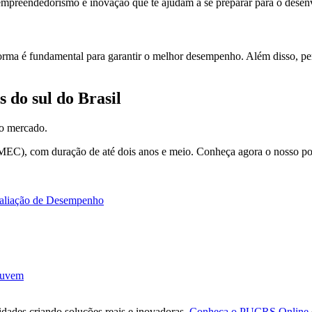
 empreendedorismo e inovação que te ajudam a se preparar para o desenv
forma é fundamental para garantir o melhor desempenho. Além disso, p
 do sul do Brasil
do mercado.
MEC), com duração de até dois anos e meio. Conheça agora o nosso por
valiação de Desempenho
Nuvem
idades criando soluções reais e inovadoras.
Conheça o PUCRS Online