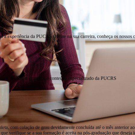
er a experiência da PUCRS Online na sua carreira, conheça os nossos 
ursos, webinars gratuitos e conteúdo especializado da PUCRS
pleta, com colação de grau devidamente concluída até o mês anterior ao
que verifique se a sua formação é aceita na pós-graduação que deseja ini