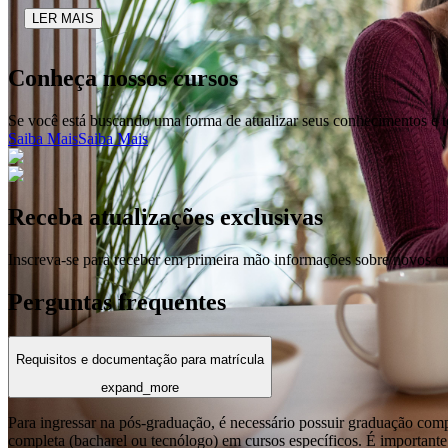
LER MAIS
Conheça nossos cursos
Se você está buscando uma forma de atualizar seus conhecimentos e t
Saiba Mais
Saiba Mais
Receba atualizações exclusivas
Inscreva-se para receber em primeira mão informações sobre novos c
Perguntas frequentes
Requisitos e documentação para matrícula
expand_more
Para ingressar na pós-graduação, é necessário possuir graduação com
completa (bacharel ou tecnólogo) em cursos específicos. É importante 