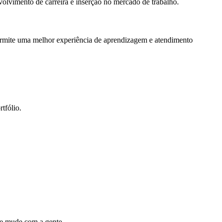
olvimento de carreira e inserção no mercado de trabalho.
ermite uma melhor experiência de aprendizagem e atendimento
tfólio.
e mude com a gente.