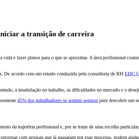
iciar a transição de carreira
 vida e fazer planos para o que se aproxima. A área profissional costu
es.
De acordo com um
estudo
conduzido pela consultoria de RH
EDC G
ontudo, a insatisfação no trabalho, as dificuldades no mercado e o desej
, somente
45% dos trabalhadores se sentem seguros
para descobrir um n
?
o da trajetória profissional e, por se tratar de uma escolha particula
 conversar com pessoas que já passaram por esse processo, podem ajudar