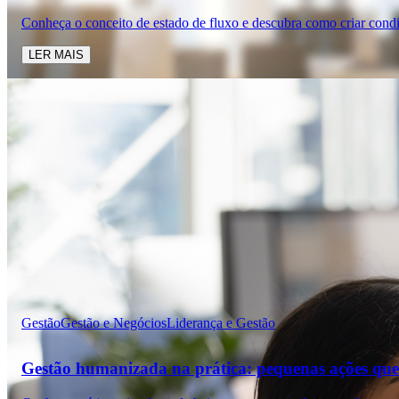
Conheça o conceito de estado de fluxo e descubra como criar cond
LER MAIS
Gestão
Gestão e Negócios
Liderança e Gestão
Gestão humanizada na prática: pequenas ações que