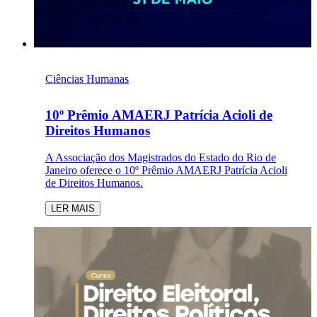
Ciências Humanas
10º Prêmio AMAERJ Patrícia Acioli de
Direitos Humanos
A Associação dos Magistrados do Estado do Rio de
Janeiro oferece o 10º Prêmio AMAERJ Patrícia Acioli
de Direitos Humanos.
LER MAIS