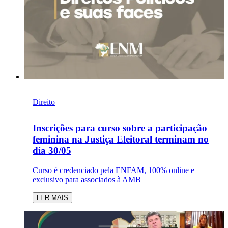
Direito
Inscrições para curso sobre a participação
feminina na Justiça Eleitoral terminam no
dia 30/05
Curso é credenciado pela ENFAM, 100% online e
exclusivo para associados à AMB
LER MAIS