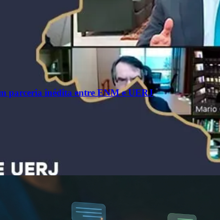
om parceria inédita entre ENM e UERJ