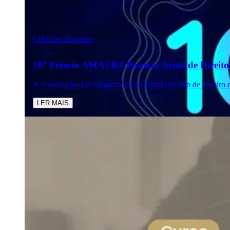
Ciências Humanas
10º Prêmio AMAERJ Patrícia Acioli de Direi
A Associação dos Magistrados do Estado do Rio de Janeiro 
LER MAIS