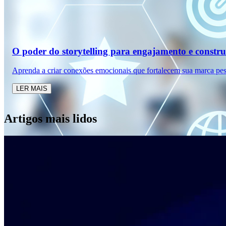
O poder do storytelling para engajamento e constr
Aprenda a criar conexões emocionais que fortalecem sua marca pes
LER MAIS
Artigos mais lidos