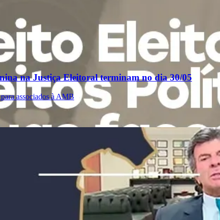
inina na Justiça Eleitoral terminam no dia 30/05
 para associados à AMB