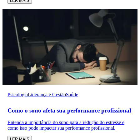
LER MAIS
Psicologia
Liderança e Gestão
Saúde
Como o sono afeta sua performance profissional
Entenda a importância do sono para a redução do estresse e
como isso pode impactar sua performance profissional.
LER MAIS