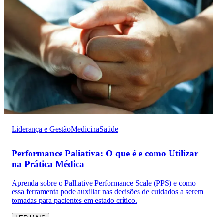
Liderança e Gestão
Medicina
Saúde
Performance Paliativa: O que é e como Utilizar
na Prática Médica
Aprenda sobre o Palliative Performance Scale (PPS) e como
essa ferramenta pode auxiliar nas decisões de cuidados a serem
tomadas para pacientes em estado crítico.