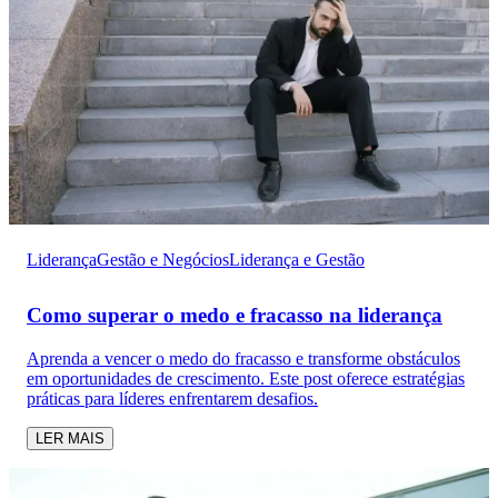
Liderança
Gestão e Negócios
Liderança e Gestão
Como superar o medo e fracasso na liderança
Aprenda a vencer o medo do fracasso e transforme obstáculos
em oportunidades de crescimento. Este post oferece estratégias
práticas para líderes enfrentarem desafios.
LER MAIS