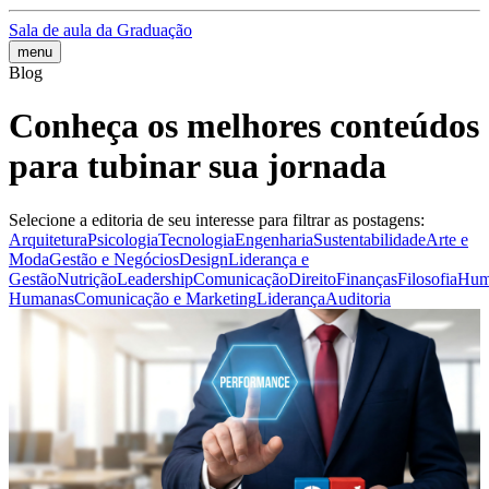
Sala de aula da Graduação
menu
Blog
Conheça os melhores conteúdos
para tubinar sua jornada
Selecione a editoria de seu interesse para filtrar as postagens:
Arquitetura
Psicologia
Tecnologia
Engenharia
Sustentabilidade
Arte e
Moda
Gestão e Negócios
Design
Liderança e
Gestão
Nutrição
Leadership
Comunicação
Direito
Finanças
Filosofia
Hum
Humanas
Comunicação e Marketing
Liderança
Auditoria