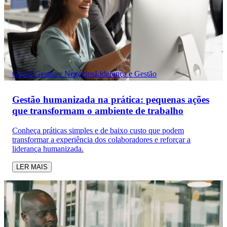
Gestão
Gestão e Negócios
Liderança e Gestão
Gestão humanizada na prática: pequenas ações
que transformam o ambiente de trabalho
Conheça práticas simples e de baixo custo que podem
transformar a experiência dos colaboradores e reforçar a
liderança humanizada.
LER MAIS