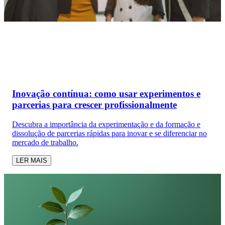
Inovação contínua: como usar experimentos e
parcerias para crescer profissionalmente
Descubra a importância da experimentação e da formação e
dissolução de parcerias rápidas para inovar e se diferenciar no
mercado de trabalho.
LER MAIS