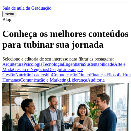
Sala de aula da Graduação
menu
Blog
Conheça os melhores conteúdos
para tubinar sua jornada
Selecione a editoria de seu interesse para filtrar as postagens:
Arquitetura
Psicologia
Tecnologia
Engenharia
Sustentabilidade
Arte e
Moda
Gestão e Negócios
Design
Liderança e
Gestão
Nutrição
Leadership
Comunicação
Direito
Finanças
Filosofia
Hum
Humanas
Comunicação e Marketing
Liderança
Auditoria