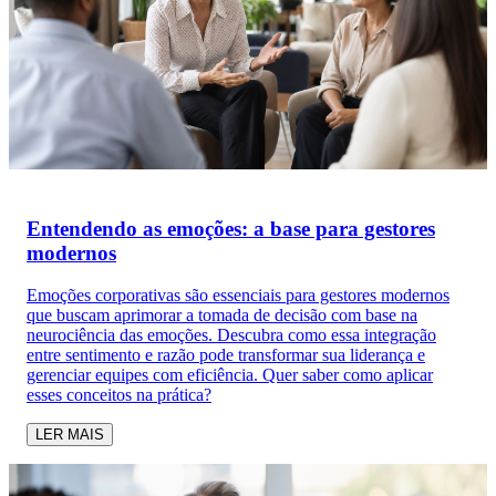
Entendendo as emoções: a base para gestores
modernos
Emoções corporativas são essenciais para gestores modernos
que buscam aprimorar a tomada de decisão com base na
neurociência das emoções. Descubra como essa integração
entre sentimento e razão pode transformar sua liderança e
gerenciar equipes com eficiência. Quer saber como aplicar
esses conceitos na prática?
LER MAIS