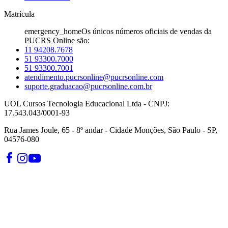
Matrícula
emergency_home
Os únicos números oficiais de vendas da
PUCRS Online são:
11 94208.7678
51 93300.7000
51 93300.7001
atendimento.pucrsonline@pucrsonline.com
suporte.graduacao@pucrsonline.com.br
UOL Cursos Tecnologia Educacional Ltda - CNPJ:
17.543.043/0001-93
Rua James Joule, 65 - 8º andar - Cidade Monções, São Paulo - SP,
04576-080