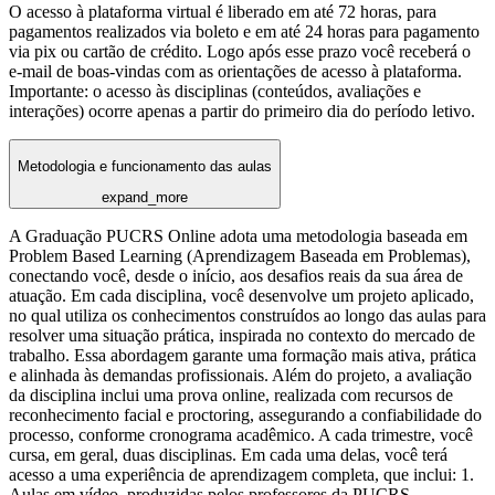
O acesso à plataforma virtual é liberado em até 72 horas, para
pagamentos realizados via boleto e em até 24 horas para pagamento
via pix ou cartão de crédito. Logo após esse prazo você receberá o
e-mail de boas-vindas com as orientações de acesso à plataforma.
Importante: o acesso às disciplinas (conteúdos, avaliações e
interações) ocorre apenas a partir do primeiro dia do período letivo.
Metodologia e funcionamento das aulas
expand_more
A Graduação PUCRS Online adota uma metodologia baseada em
Problem Based Learning (Aprendizagem Baseada em Problemas),
conectando você, desde o início, aos desafios reais da sua área de
atuação. Em cada disciplina, você desenvolve um projeto aplicado,
no qual utiliza os conhecimentos construídos ao longo das aulas para
resolver uma situação prática, inspirada no contexto do mercado de
trabalho. Essa abordagem garante uma formação mais ativa, prática
e alinhada às demandas profissionais. Além do projeto, a avaliação
da disciplina inclui uma prova online, realizada com recursos de
reconhecimento facial e proctoring, assegurando a confiabilidade do
processo, conforme cronograma acadêmico. A cada trimestre, você
cursa, em geral, duas disciplinas. Em cada uma delas, você terá
acesso a uma experiência de aprendizagem completa, que inclui: 1.
Aulas em vídeo, produzidas pelos professores da PUCRS,