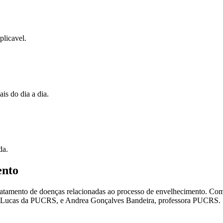
licavel.
is do dia a dia.
da.
ento
 tratamento de doenças relacionadas ao processo de envelhecimento. 
ão Lucas da PUCRS, e Andrea Gonçalves Bandeira, professora PUCRS.