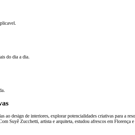
licavel.
is do dia a dia.
da.
vas
as ao design de interiores, explorar potencialidades criativas para a r
. Com Suyê Zucchetti, artista e arquiteta, estudou afrescos em Florença e