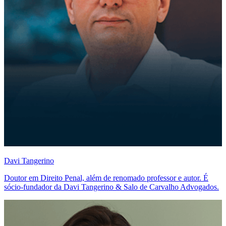
Davi Tangerino
Doutor em Direito Penal, além de renomado professor e autor. É
sócio-fundador da Davi Tangerino & Salo de Carvalho Advogados.