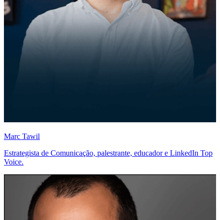
Marc Tawil
Estrategista de Comunicação, palestrante, educador e LinkedIn Top
Voice.