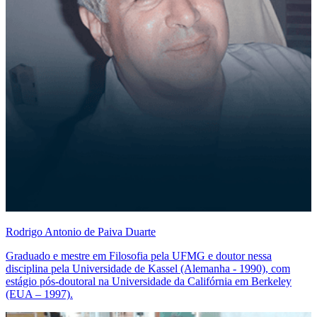
Rodrigo Antonio de Paiva Duarte
Graduado e mestre em Filosofia pela UFMG e doutor nessa
disciplina pela Universidade de Kassel (Alemanha - 1990), com
estágio pós-doutoral na Universidade da Califórnia em Berkeley
(EUA – 1997).