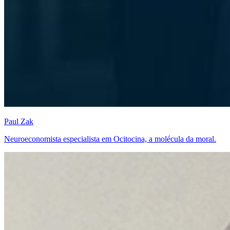
Paul Zak
Neuroeconomista especialista em Ocitocina, a molécula da moral.