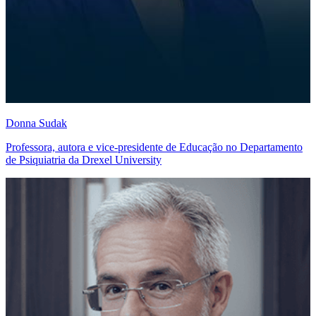
Donna Sudak
Professora, autora e vice-presidente de Educação no Departamento
de Psiquiatria da Drexel University