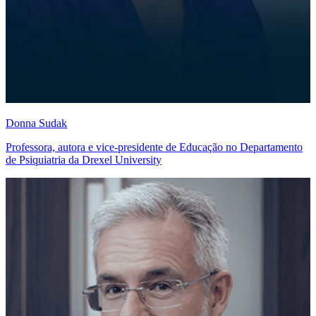
Donna Sudak
Professora, autora e vice-presidente de Educação no Departamento
de Psiquiatria da Drexel University