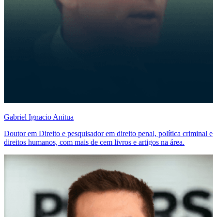
Gabriel Ignacio Anitua
Doutor em Direito e pesquisador em direito penal, política criminal e
direitos humanos, com mais de cem livros e artigos na área.