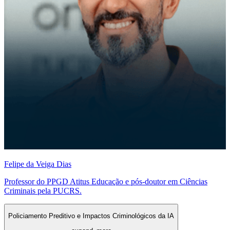
Felipe da Veiga Dias
Professor do PPGD Atitus Educação e pós-doutor em Ciências
Criminais pela PUCRS.
Policiamento Preditivo e Impactos Criminológicos da IA