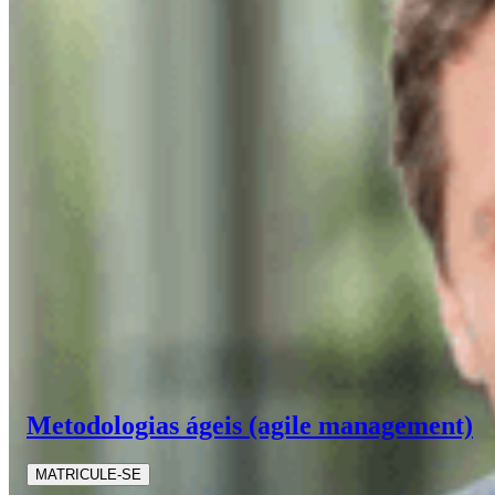
Metodologias ágeis (agile management)
MATRICULE-SE