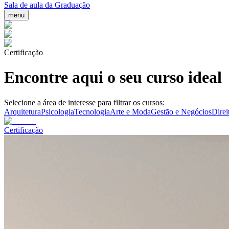
Sala de aula da Graduação
menu
Certificação
Encontre aqui o seu curso ideal
Selecione a área de interesse para filtrar os cursos:
Arquitetura
Psicologia
Tecnologia
Arte e Moda
Gestão e Negócios
Direi
Certificação