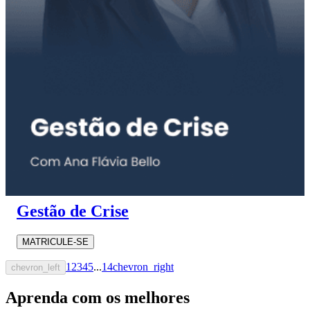
Gestão de Crise
MATRICULE-SE
1
2
3
4
5
...
14
chevron_right
chevron_left
Aprenda com os melhores