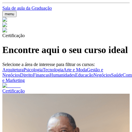
Sala de aula da Graduação
menu
Certificação
Encontre aqui o seu curso ideal
Selecione a área de interesse para filtrar os cursos:
Arquitetura
Psicologia
Tecnologia
Arte e Moda
Gestão e
Negócios
Direito
Finanças
Humanidades
Educação
Negócios
Saúde
Comu
e Marketing
Certificação