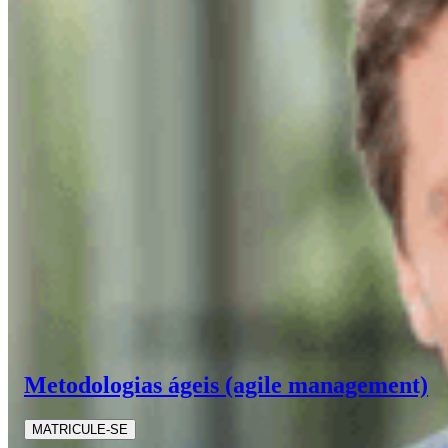
Metodologias ágeis (agile management)
MATRICULE-SE