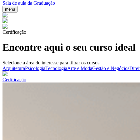
Sala de aula da Graduação
menu
Certificação
Encontre aqui o seu curso ideal
Selecione a área de interesse para filtrar os cursos:
Arquitetura
Psicologia
Tecnologia
Arte e Moda
Gestão e Negócios
Direi
Certificação