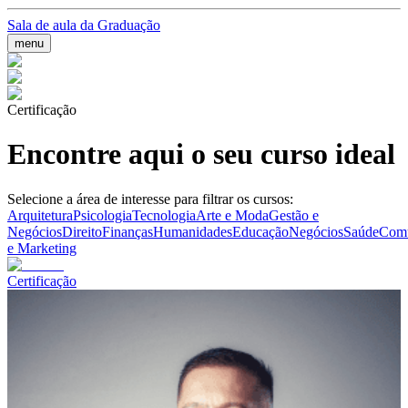
Sala de aula da Graduação
menu
Certificação
Encontre aqui o seu curso ideal
Selecione a área de interesse para filtrar os cursos:
Arquitetura
Psicologia
Tecnologia
Arte e Moda
Gestão e
Negócios
Direito
Finanças
Humanidades
Educação
Negócios
Saúde
Comu
e Marketing
Certificação