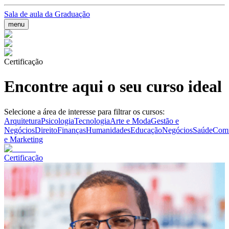
Sala de aula da Graduação
menu
Certificação
Encontre aqui o seu curso ideal
Selecione a área de interesse para filtrar os cursos:
Arquitetura
Psicologia
Tecnologia
Arte e Moda
Gestão e
Negócios
Direito
Finanças
Humanidades
Educação
Negócios
Saúde
Comu
e Marketing
Certificação