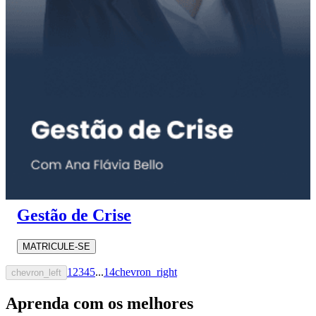
Gestão de Crise
MATRICULE-SE
1
2
3
4
5
...
14
chevron_right
chevron_left
Aprenda com os melhores