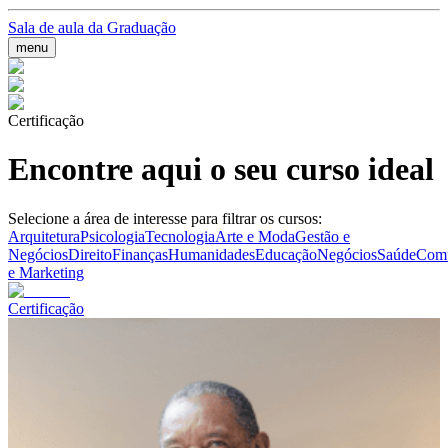
Sala de aula da Graduação
menu
Certificação
Encontre aqui o seu curso ideal
Selecione a área de interesse para filtrar os cursos:
Arquitetura
Psicologia
Tecnologia
Arte e Moda
Gestão e
Negócios
Direito
Finanças
Humanidades
Educação
Negócios
Saúde
Comu
e Marketing
Certificação