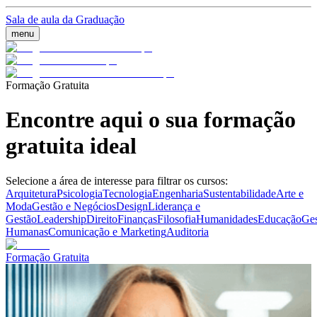
Sala de aula da Graduação
menu
Formação Gratuita
Encontre aqui o sua formação
gratuita ideal
Selecione a área de interesse para filtrar os cursos:
Arquitetura
Psicologia
Tecnologia
Engenharia
Sustentabilidade
Arte e
Moda
Gestão e Negócios
Design
Liderança e
Gestão
Leadership
Direito
Finanças
Filosofia
Humanidades
Educação
Ges
Humanas
Comunicação e Marketing
Auditoria
Formação Gratuita