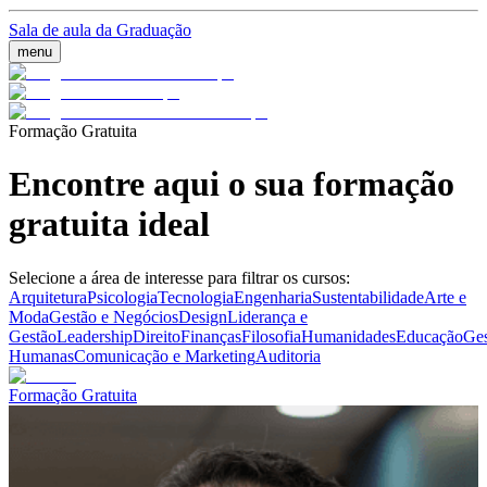
Sala de aula da Graduação
menu
Formação Gratuita
Encontre aqui o sua formação
gratuita ideal
Selecione a área de interesse para filtrar os cursos:
Arquitetura
Psicologia
Tecnologia
Engenharia
Sustentabilidade
Arte e
Moda
Gestão e Negócios
Design
Liderança e
Gestão
Leadership
Direito
Finanças
Filosofia
Humanidades
Educação
Ges
Humanas
Comunicação e Marketing
Auditoria
Formação Gratuita