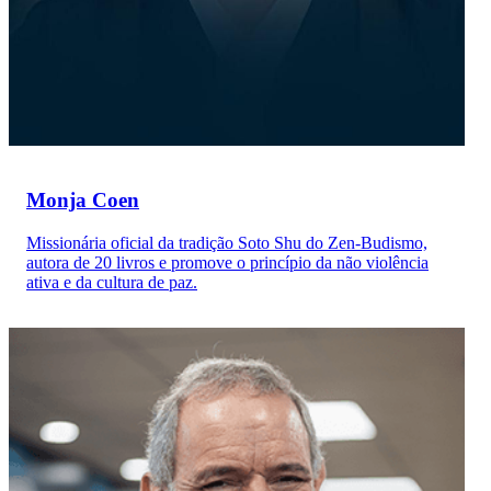
Monja Coen
Missionária oficial da tradição Soto Shu do Zen-Budismo,
autora de 20 livros e promove o princípio da não violência
ativa e da cultura de paz.