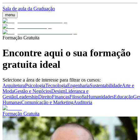
Sala de aula da Graduação
menu
Formação Gratuita
Encontre aqui o sua formação
gratuita ideal
Selecione a área de interesse para filtrar os cursos:
Arquitetura
Psicologia
Tecnologia
Engenharia
Sustentabilidade
Arte e
Moda
Gestão e Negócios
Design
Liderança e
Gestão
Leadership
Direito
Finanças
Filosofia
Humanidades
Educação
Ges
Humanas
Comunicação e Marketing
Auditoria
Formação Gratuita