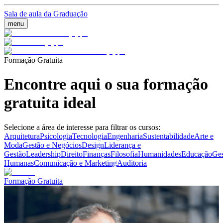
Sala de aula da Graduação
menu
Formação Gratuita
Encontre aqui o sua formação
gratuita ideal
Selecione a área de interesse para filtrar os cursos:
Arquitetura
Psicologia
Tecnologia
Engenharia
Sustentabilidade
Arte e
Moda
Gestão e Negócios
Design
Liderança e
Gestão
Leadership
Direito
Finanças
Filosofia
Humanidades
Educação
Ges
Humanas
Comunicação e Marketing
Auditoria
Formação Gratuita