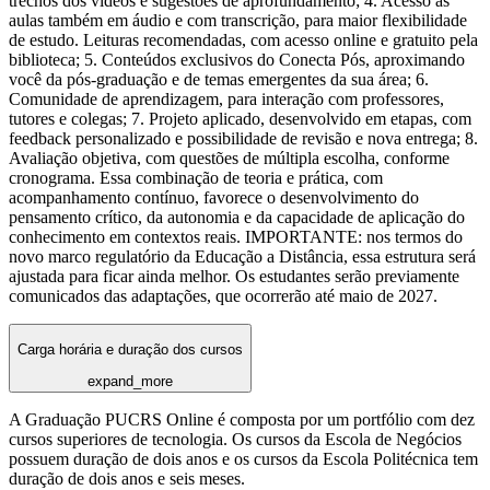
trechos dos vídeos e sugestões de aprofundamento; 4. Acesso às
aulas também em áudio e com transcrição, para maior flexibilidade
de estudo. Leituras recomendadas, com acesso online e gratuito pela
biblioteca; 5. Conteúdos exclusivos do Conecta Pós, aproximando
você da pós-graduação e de temas emergentes da sua área; 6.
Comunidade de aprendizagem, para interação com professores,
tutores e colegas; 7. Projeto aplicado, desenvolvido em etapas, com
feedback personalizado e possibilidade de revisão e nova entrega; 8.
Avaliação objetiva, com questões de múltipla escolha, conforme
cronograma. Essa combinação de teoria e prática, com
acompanhamento contínuo, favorece o desenvolvimento do
pensamento crítico, da autonomia e da capacidade de aplicação do
conhecimento em contextos reais. IMPORTANTE: nos termos do
novo marco regulatório da Educação a Distância, essa estrutura será
ajustada para ficar ainda melhor. Os estudantes serão previamente
comunicados das adaptações, que ocorrerão até maio de 2027.
Carga horária e duração dos cursos
expand_more
A Graduação PUCRS Online é composta por um portfólio com dez
cursos superiores de tecnologia. Os cursos da Escola de Negócios
possuem duração de dois anos e os cursos da Escola Politécnica tem
duração de dois anos e seis meses.