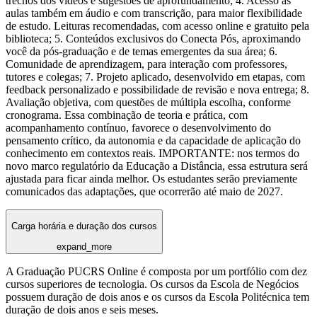
trechos dos vídeos e sugestões de aprofundamento; 4. Acesso às
aulas também em áudio e com transcrição, para maior flexibilidade
de estudo. Leituras recomendadas, com acesso online e gratuito pela
biblioteca; 5. Conteúdos exclusivos do Conecta Pós, aproximando
você da pós-graduação e de temas emergentes da sua área; 6.
Comunidade de aprendizagem, para interação com professores,
tutores e colegas; 7. Projeto aplicado, desenvolvido em etapas, com
feedback personalizado e possibilidade de revisão e nova entrega; 8.
Avaliação objetiva, com questões de múltipla escolha, conforme
cronograma. Essa combinação de teoria e prática, com
acompanhamento contínuo, favorece o desenvolvimento do
pensamento crítico, da autonomia e da capacidade de aplicação do
conhecimento em contextos reais. IMPORTANTE: nos termos do
novo marco regulatório da Educação a Distância, essa estrutura será
ajustada para ficar ainda melhor. Os estudantes serão previamente
comunicados das adaptações, que ocorrerão até maio de 2027.
Carga horária e duração dos cursos
expand_more
A Graduação PUCRS Online é composta por um portfólio com dez
cursos superiores de tecnologia. Os cursos da Escola de Negócios
possuem duração de dois anos e os cursos da Escola Politécnica tem
duração de dois anos e seis meses.