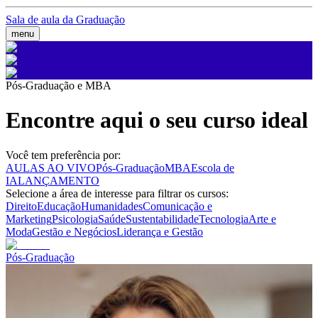
Sala de aula da Graduação
menu
Pós-Graduação e MBA
Encontre aqui o seu curso ideal
Você tem preferência por:
AULAS AO VIVO
Pós-Graduação
MBA
Escola de
IA
LANÇAMENTO
Selecione a área de interesse para filtrar os cursos:
Direito
Educação
Humanidades
Comunicação e
Marketing
Psicologia
Saúde
Sustentabilidade
Tecnologia
Arte e
Moda
Gestão e Negócios
Liderança e Gestão
Pós-Graduação