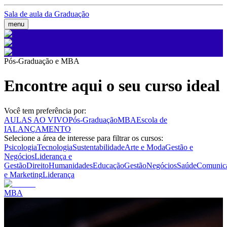
Sala de aula da Graduação
menu
Pós-Graduação e MBA
Encontre aqui o seu curso ideal
Você tem preferência por:
AULAS AO VIVO
Pós-Graduação
MBA
Escola de
IA
LANÇAMENTO
Selecione a área de interesse para filtrar os cursos:
Psicologia
Tecnologia
Sustentabilidade
Arte e Moda
Gestão e
Negócios
Liderança e
Gestão
Direito
Humanidades
Educação
Gestão
Negócios
Saúde
Comunic
e Marketing
Liderança
MBA