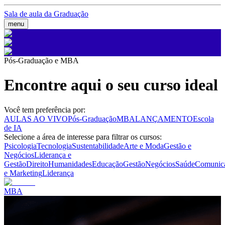
Sala de aula da Graduação
menu
Pós-Graduação e MBA
Encontre aqui o seu curso ideal
Você tem preferência por:
AULAS AO VIVO
Pós-Graduação
MBA
LANÇAMENTO
Escola
de IA
Selecione a área de interesse para filtrar os cursos:
Psicologia
Tecnologia
Sustentabilidade
Arte e Moda
Gestão e
Negócios
Liderança e
Gestão
Direito
Humanidades
Educação
Gestão
Negócios
Saúde
Comunic
e Marketing
Liderança
MBA