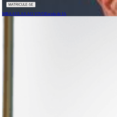
MATRICULE-SE
MBA
AULAS AO VIVO
Escola de IA