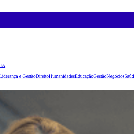
 IA
Liderança e Gestão
Direito
Humanidades
Educação
Gestão
Negócios
Saúd