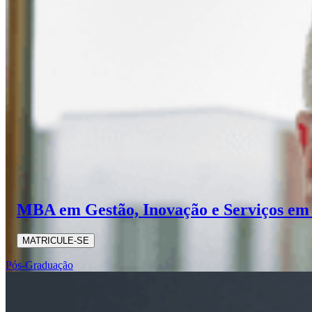
MBA em Gestão, Inovação e Serviços em
MATRICULE-SE
Pós-Graduação