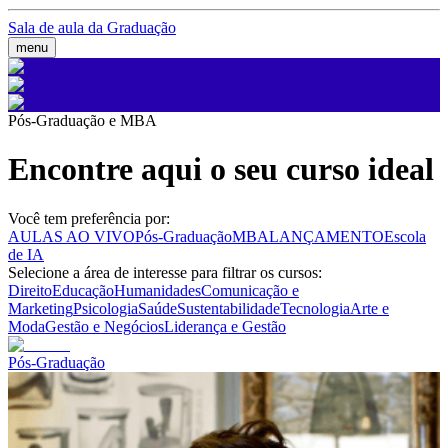
Sala de aula da Graduação
menu
Pós-Graduação e MBA
Encontre aqui o seu curso ideal
Você tem preferência por:
AULAS AO VIVO
Pós-Graduação
MBA
LANÇAMENTO
Escola
de IA
Selecione a área de interesse para filtrar os cursos:
Direito
Educação
Humanidades
Comunicação e
Marketing
Psicologia
Saúde
Sustentabilidade
Tecnologia
Arte e
Moda
Gestão e Negócios
Liderança e Gestão
Pós-Graduação