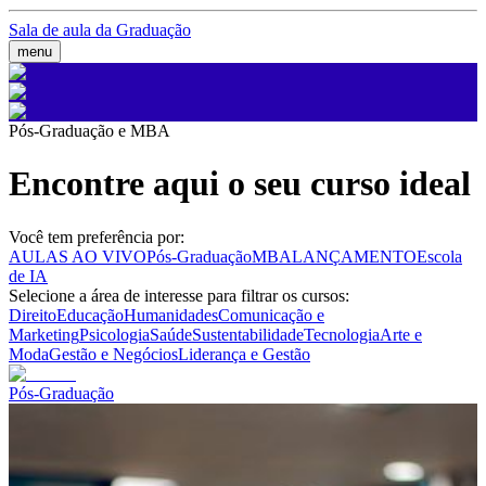
Sala de aula da Graduação
menu
Pós-Graduação e MBA
Encontre aqui o seu curso ideal
Você tem preferência por:
AULAS AO VIVO
Pós-Graduação
MBA
LANÇAMENTO
Escola
de IA
Selecione a área de interesse para filtrar os cursos:
Direito
Educação
Humanidades
Comunicação e
Marketing
Psicologia
Saúde
Sustentabilidade
Tecnologia
Arte e
Moda
Gestão e Negócios
Liderança e Gestão
Pós-Graduação