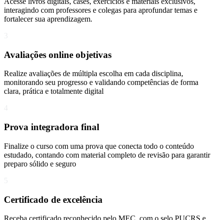
Acesse livros digitais, cases, exercícios e materiais exclusivos,
interagindo com professores e colegas para aprofundar temas e
fortalecer sua aprendizagem.
3
Avaliações online objetivas
Realize avaliações de múltipla escolha em cada disciplina,
monitorando seu progresso e validando competências de forma
clara, prática e totalmente digital
4
Prova integradora final
Finalize o curso com uma prova que conecta todo o conteúdo
estudado, contando com material completo de revisão para garantir
preparo sólido e seguro
5
Certificado de excelência
Receba certificado reconhecido pelo MEC, com o selo PUCRS e