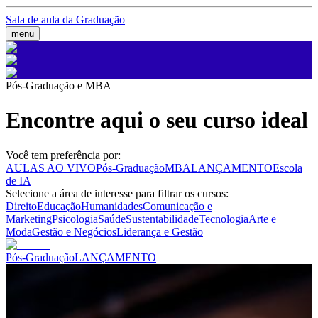
Sala de aula da Graduação
menu
Pós-Graduação e MBA
Encontre aqui o seu curso ideal
Você tem preferência por:
AULAS AO VIVO
Pós-Graduação
MBA
LANÇAMENTO
Escola
de IA
Selecione a área de interesse para filtrar os cursos:
Direito
Educação
Humanidades
Comunicação e
Marketing
Psicologia
Saúde
Sustentabilidade
Tecnologia
Arte e
Moda
Gestão e Negócios
Liderança e Gestão
Pós-Graduação
LANÇAMENTO