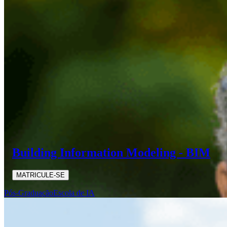
Building Information Modeling - BIM
MATRICULE-SE
Pós-Graduação
Escola de IA