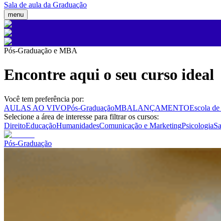
Sala de aula da Graduação
menu
Pós-Graduação e MBA
Encontre aqui o seu curso ideal
Você tem preferência por:
AULAS AO VIVO
Pós-Graduação
MBA
LANÇAMENTO
Escola de
Selecione a área de interesse para filtrar os cursos:
Direito
Educação
Humanidades
Comunicação e Marketing
Psicologia
S
Pós-Graduação