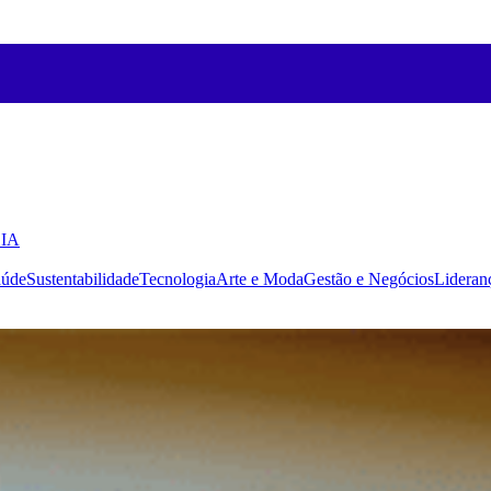
 IA
aúde
Sustentabilidade
Tecnologia
Arte e Moda
Gestão e Negócios
Lideran