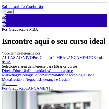
Sala de aula da Graduação
menu
Pós-Graduação e MBA
Encontre aqui o seu curso ideal
Você tem preferência por:
AULAS AO VIVO
Pós-Graduação
MBA
LANÇAMENTO
Escola
de IA
Selecione a área de interesse para filtrar os cursos:
Direito
Educação
Humanidades
Comunicação e
Marketing
Psicologia
Saúde
Sustentabilidade
Tecnologia
Arte e
Moda
Gestão e Negócios
Liderança e Gestão
Pós-Graduação
LANÇAMENTO