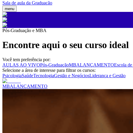
Sala de aula da Graduação
menu
Pós-Graduação e MBA
Encontre aqui o seu curso ideal
Você tem preferência por:
AULAS AO VIVO
Pós-Graduação
MBA
LANÇAMENTO
Escola de
Selecione a área de interesse para filtrar os cursos:
Psicologia
Saúde
Tecnologia
Gestão e Negócios
Liderança e Gestão
MBA
LANÇAMENTO