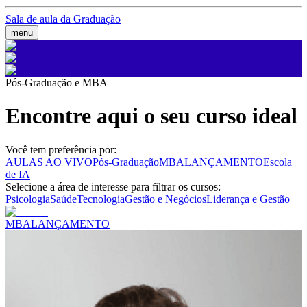
Sala de aula da Graduação
menu
Pós-Graduação e MBA
Encontre aqui o seu curso ideal
Você tem preferência por:
AULAS AO VIVO
Pós-Graduação
MBA
LANÇAMENTO
Escola
de IA
Selecione a área de interesse para filtrar os cursos:
Psicologia
Saúde
Tecnologia
Gestão e Negócios
Liderança e Gestão
MBA
LANÇAMENTO