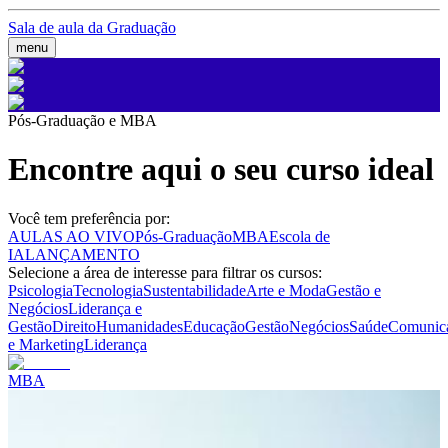
Sala de aula da Graduação
menu
Pós-Graduação e MBA
Encontre aqui o seu curso ideal
Você tem preferência por:
AULAS AO VIVO
Pós-Graduação
MBA
Escola de
IA
LANÇAMENTO
Selecione a área de interesse para filtrar os cursos:
Psicologia
Tecnologia
Sustentabilidade
Arte e Moda
Gestão e
Negócios
Liderança e
Gestão
Direito
Humanidades
Educação
Gestão
Negócios
Saúde
Comunic
e Marketing
Liderança
MBA