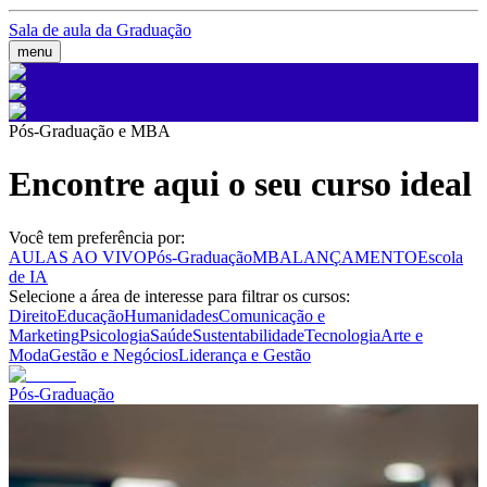
Sala de aula da Graduação
menu
Pós-Graduação e MBA
Encontre aqui o seu curso ideal
Você tem preferência por:
AULAS AO VIVO
Pós-Graduação
MBA
LANÇAMENTO
Escola
de IA
Selecione a área de interesse para filtrar os cursos:
Direito
Educação
Humanidades
Comunicação e
Marketing
Psicologia
Saúde
Sustentabilidade
Tecnologia
Arte e
Moda
Gestão e Negócios
Liderança e Gestão
Pós-Graduação