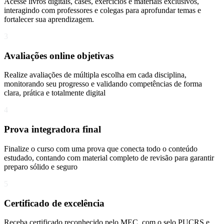
Acesse livros digitais, cases, exercícios e materiais exclusivos,
interagindo com professores e colegas para aprofundar temas e
fortalecer sua aprendizagem.
3
Avaliações online objetivas
Realize avaliações de múltipla escolha em cada disciplina,
monitorando seu progresso e validando competências de forma
clara, prática e totalmente digital
4
Prova integradora final
Finalize o curso com uma prova que conecta todo o conteúdo
estudado, contando com material completo de revisão para garantir
preparo sólido e seguro
5
Certificado de excelência
Receba certificado reconhecido pelo MEC, com o selo PUCRS e