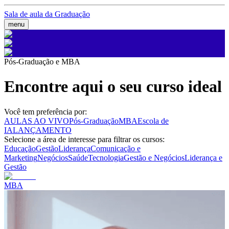
Sala de aula da Graduação
menu
Pós-Graduação e MBA
Encontre aqui o seu curso ideal
Você tem preferência por:
AULAS AO VIVO
Pós-Graduação
MBA
Escola de
IA
LANÇAMENTO
Selecione a área de interesse para filtrar os cursos:
Educação
Gestão
Liderança
Comunicação e
Marketing
Negócios
Saúde
Tecnologia
Gestão e Negócios
Liderança e
Gestão
MBA