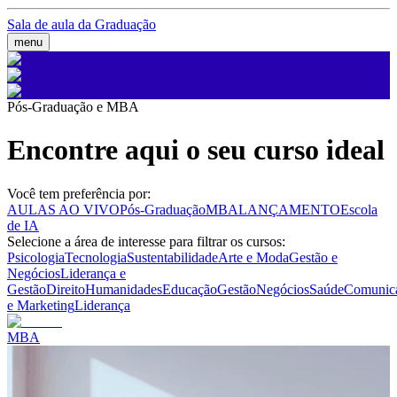
Sala de aula da Graduação
menu
Pós-Graduação e MBA
Encontre aqui o seu curso ideal
Você tem preferência por:
AULAS AO VIVO
Pós-Graduação
MBA
LANÇAMENTO
Escola
de IA
Selecione a área de interesse para filtrar os cursos:
Psicologia
Tecnologia
Sustentabilidade
Arte e Moda
Gestão e
Negócios
Liderança e
Gestão
Direito
Humanidades
Educação
Gestão
Negócios
Saúde
Comunic
e Marketing
Liderança
MBA