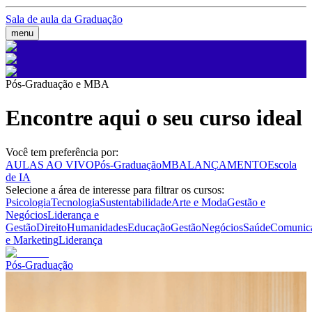
Sala de aula da Graduação
menu
Pós-Graduação e MBA
Encontre aqui o seu curso ideal
Você tem preferência por:
AULAS AO VIVO
Pós-Graduação
MBA
LANÇAMENTO
Escola
de IA
Selecione a área de interesse para filtrar os cursos:
Psicologia
Tecnologia
Sustentabilidade
Arte e Moda
Gestão e
Negócios
Liderança e
Gestão
Direito
Humanidades
Educação
Gestão
Negócios
Saúde
Comunic
e Marketing
Liderança
Pós-Graduação