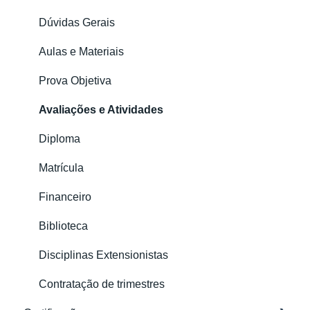
Financeiro
Dúvidas Gerais
Matrícula
Aulas e Materiais
Meu Perfil
Prova Objetiva
Avaliações
Avaliações e Atividades
Certificado
Diploma
Matrícula
Financeiro
Biblioteca
Disciplinas Extensionistas
Contratação de trimestres