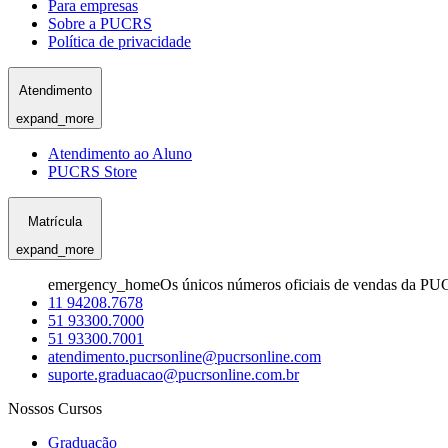
Para empresas
Sobre a PUCRS
Política de privacidade
Atendimento
expand_more
Atendimento ao Aluno
PUCRS Store
Matrícula
expand_more
emergency_home
Os únicos números oficiais de vendas da PU
11 94208.7678
51 93300.7000
51 93300.7001
atendimento.pucrsonline@pucrsonline.com
suporte.graduacao@pucrsonline.com.br
Nossos Cursos
Graduação