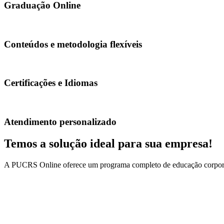
Graduação Online
book_2
Conteúdos e metodologia flexíveis
translate
Certificações e Idiomas
interpreter_mode
Atendimento personalizado
Temos a solução ideal para sua empresa!
A PUCRS Online oferece um programa completo de educação corporativ
mail
E-mail
vendascorporativas@uolinc.com