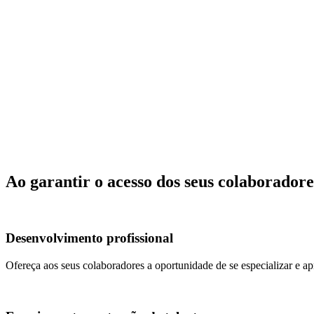
call
Telefone
0800 8924-840
forum
WhatsApp
(51) 93300-7000
Ao garantir o acesso dos seus colaboradores
rocket_launch
Desenvolvimento profissional
Ofereça aos seus colaboradores a oportunidade de se especializar e 
favorite