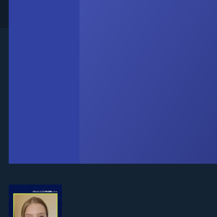
Saiba como é fazer graduação na PUCRS
Online pela opinião de nossos alunos
#pucrsonline