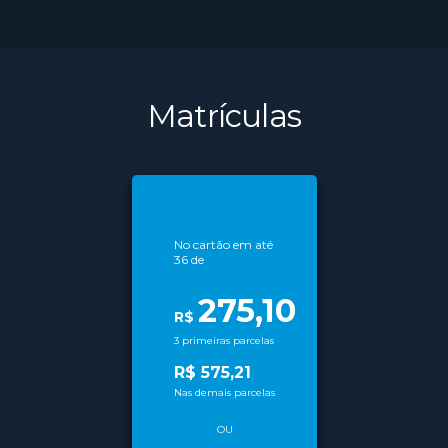
Matrículas
No cartão em até
Conheça
36
de
nossas
modalidades
275,10
R$
de
3 primeiras parcelas
parcelamento
R$
575,21
no cartão de
Nas demais parcelas
crédito
OU