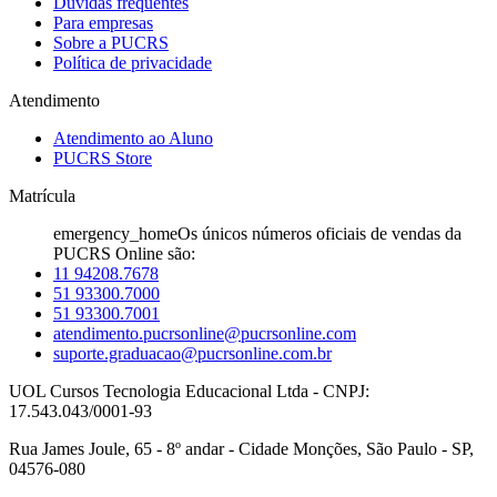
Dúvidas frequentes
Para empresas
Sobre a PUCRS
Política de privacidade
Atendimento
Atendimento ao Aluno
PUCRS Store
Matrícula
emergency_home
Os únicos números oficiais de vendas da
PUCRS Online são:
11 94208.7678
51 93300.7000
51 93300.7001
atendimento.pucrsonline@pucrsonline.com
suporte.graduacao@pucrsonline.com.br
UOL Cursos Tecnologia Educacional Ltda - CNPJ:
17.543.043/0001-93
Rua James Joule, 65 - 8º andar - Cidade Monções, São Paulo - SP,
04576-080