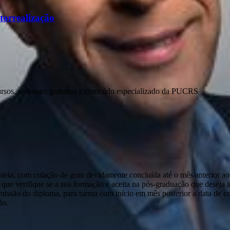
torrealização
ursos, webinars gratuitos e conteúdo especializado da PUCRS
pleta, com colação de grau devidamente concluída até o mês anterior ao
que verifique se a sua formação é aceita na pós-graduação que deseja ini
emissão do diploma, para turma com início em mês posterior a data de c
ão.