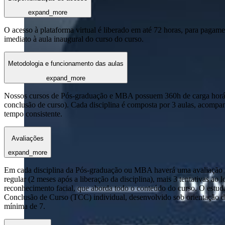
expand_more
O acesso à plataforma virtual é liberado em até 72 horas, para pagame
imediato à aula inaugural do curso do curso.
Metodologia e funcionamento das aulas
expand_more
Nossos cursos de Pós-graduação e MBA possuem 360h de carga horária
conclusão de curso). Cada disciplina é composta por 3 aulas, acomp
tempo consistente.
Avaliações
expand_more
Em cada disciplina da Pós-graduação ou MBA haverá uma avaliação reg
regular (2 meses após a liberação da disciplina), mais 3 tentativas a
reconhecimento facial, que aborda todo o conteúdo do curso. O estuda
Conclusão de Curso (TCC) individual, desenvolvido sob orientação de
mínima de 7.