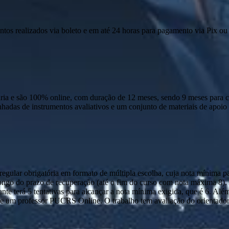
ntos realizados via boleto e em até 24 horas para pagamento via Pix ou 
 e são 100% online, com duração de 12 meses, sendo 9 meses para cur
anhadas de instrumentos avaliativos e um conjunto de materiais de apo
ular obrigatória em formato de múltipla escolha, cuja nota mínima par
o longo do prazo de recuperação (até o fim do curso com nota máxima 8)
nte terá 5 tentativas para alcançar a nota mínima exigida, que é 6. Alé
 um professor PUCRS Online. O trabalho tem avaliação do orientador e 