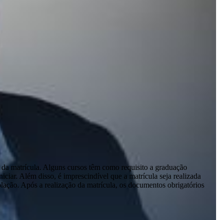
 da matrícula. Alguns cursos têm como requisito a graduação
ciar. Além disso, é imprescindível que a matrícula seja realizada
olação. Após a realização da matrícula, os documentos obrigatórios