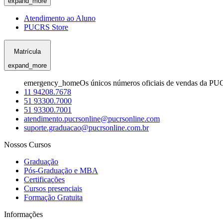
expand_more
Atendimento ao Aluno
PUCRS Store
Matrícula
expand_more
emergency_home
Os únicos números oficiais de vendas da PU
11 94208.7678
51 93300.7000
51 93300.7001
atendimento.pucrsonline@pucrsonline.com
suporte.graduacao@pucrsonline.com.br
Nossos Cursos
Graduação
Pós-Graduação e MBA
Certificações
Cursos presenciais
Formação Gratuita
Informações