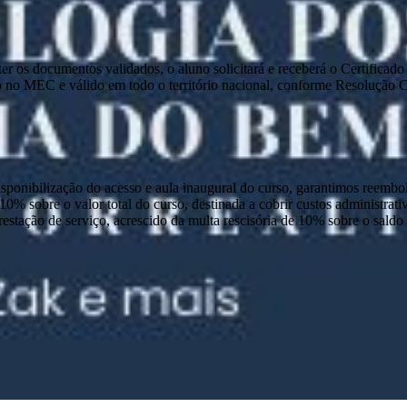
e ter os documentos validados, o aluno solicitará e receberá o Certific
 no MEC e válido em todo o território nacional, conforme Resolução
disponibilização do acesso e aula inaugural do curso, garantimos reembo
 10% sobre o valor total do curso, destinada a cobrir custos administra
prestação de serviço, acrescido da multa rescisória de 10% sobre o sald