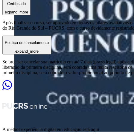
Certificado
expand_more
Após finalizar o curso, ser aprovado em todos os pilares avaliativos 
do Rio Grande do Sul – PUCRS, com o curso devidamente registrado
Política de cancelamento
expand_more
Se precisar cancelar sua matrícula em até 7 dias (prazo legal) após a 
liberação da primeira disciplina, será cobrada uma multa rescisória de
primeira disciplina, será cobrado o valor proporcional ao período de 
A melhor experiência digital em educação está aqui