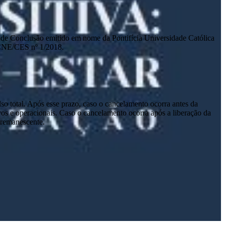
ado de Conclusão emitido em nome da Pontifícia Universidade Católica
 CNE/CES nº 1/2018.
lso total. Após esse prazo, caso o cancelamento ocorra antes da
tivos e operacionais. Caso o cancelamento ocorra após a liberação da
o remanescente.