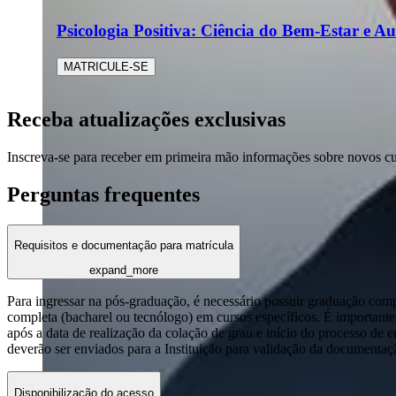
Psicologia Positiva: Ciência do Bem-Estar e Au
MATRICULE-SE
Receba atualizações exclusivas
Inscreva-se para receber em primeira mão informações sobre novos c
Perguntas frequentes
Requisitos e documentação para matrícula
expand_more
Para ingressar na pós-graduação, é necessário possuir graduação com
completa (bacharel ou tecnólogo) em cursos específicos. É importante 
após a data de realização da colação de grau e início do processo de 
deverão ser enviados para a Instituição para validação da documentaç
Disponibilização do acesso