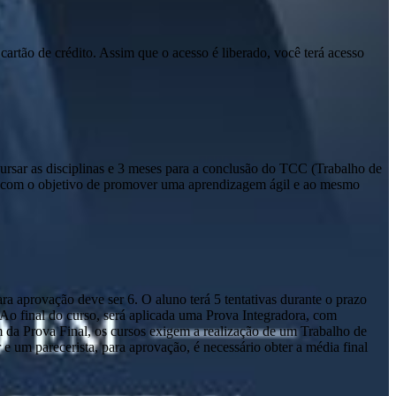
cartão de crédito. Assim que o acesso é liberado, você terá acesso
sar as disciplinas e 3 meses para a conclusão do TCC (Trabalho de
io com o objetivo de promover uma aprendizagem ágil e ao mesmo
a aprovação deve ser 6. O aluno terá 5 tentativas durante o prazo
. Ao final do curso, será aplicada uma Prova Integradora, com
m da Prova Final, os cursos exigem a realização de um Trabalho de
um parecerista, para aprovação, é necessário obter a média final