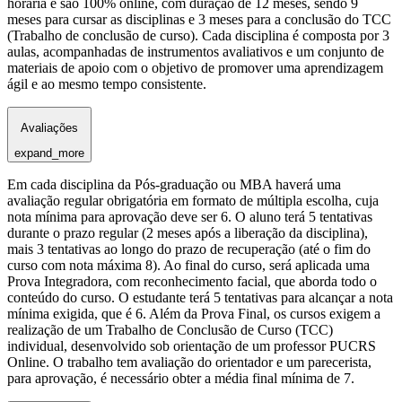
horária e são 100% online, com duração de 12 meses, sendo 9
meses para cursar as disciplinas e 3 meses para a conclusão do TCC
(Trabalho de conclusão de curso). Cada disciplina é composta por 3
aulas, acompanhadas de instrumentos avaliativos e um conjunto de
materiais de apoio com o objetivo de promover uma aprendizagem
ágil e ao mesmo tempo consistente.
Avaliações
expand_more
Em cada disciplina da Pós-graduação ou MBA haverá uma
avaliação regular obrigatória em formato de múltipla escolha, cuja
nota mínima para aprovação deve ser 6. O aluno terá 5 tentativas
durante o prazo regular (2 meses após a liberação da disciplina),
mais 3 tentativas ao longo do prazo de recuperação (até o fim do
curso com nota máxima 8). Ao final do curso, será aplicada uma
Prova Integradora, com reconhecimento facial, que aborda todo o
conteúdo do curso. O estudante terá 5 tentativas para alcançar a nota
mínima exigida, que é 6. Além da Prova Final, os cursos exigem a
realização de um Trabalho de Conclusão de Curso (TCC)
individual, desenvolvido sob orientação de um professor PUCRS
Online. O trabalho tem avaliação do orientador e um parecerista,
para aprovação, é necessário obter a média final mínima de 7.